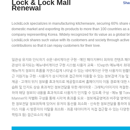
Lock & Lock Mall
Sha
Renewal
Lock&Lock specializes in manufacturing kitchenware, securing 60% share o
domestic market and exporting its products to more than 100 countries as a
company representing Korea. Widely recognized for its value as a global b
Lock&Lock shares such value with its customers and society through active 
contributions so that it can repay customers for their love.
일관성 유지와 인식하기 쉬운 네비게이션 구현 - 메인 페이지부터 최하위 컨텐츠 페
관성이 유지되는 메뉴네비게이션 구현 시스템 사용자 교육 - 1Depth 메뉴에서 최대 
메뉴까지 정보의 흐름을 자연스럽게 나타낼 수 있는 네비게이션 구현 사용자의 원활
근 지원기능 구현 - 사용자가 상시적으로 접근하여 이용할 수 있는 정보검색 기능 및
제공 - 고객의 위치 정보를 효과적으로 제공함으로써 홈페이지의 이동 경로에 대한 
습화 및 인지도 상승 효과적인 정보전달을 위한 레이아웃 - 그래픽/이미지의 적절한
하여 해당 정보의 내용을 효과적으로 사용자가 인지할 수 있도록 구성 - 메뉴 별 Tone
Manner의 차별화 구성을 통해 시각적 효과를 도모 - 정보제공영역과 비주얼 영역의
한 정보전달 정보취득에 있어서 유저의 동선을 최소화 - 신속한 정보전달을 통하여
이스 이용 시 방문자의 이탈을 최소화 - 최종 데이터까지 직접 접근할 수 있는 다양한
퀵링크 등) 접근요소의 제공