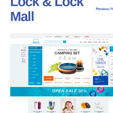
Lock & Lock
Previous
 /
N
Mall