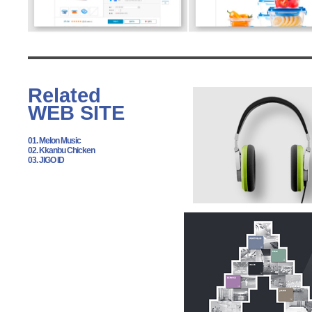
Related
WEB SITE
01. Melon Music
02. Kkanbu Chicken
03. JIGO ID