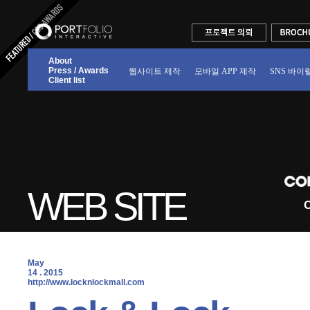
About
Press / Awards
웹사이트 제작
모바일 APP 제작
SNS 바이
Client list
WEB SITE
C
May
14 . 2015
 http://www.locknlockmall.com