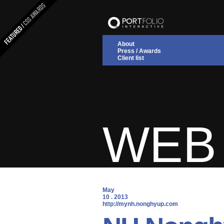
About
Press / Awards
Client list
WEB 
May
10 . 2013
 http://mynh.nonghyup.com