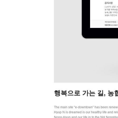
행복으로 가는 길, 농
The main site “e-downtown” has been renew
Hyup N is dreamed is our healthy life and rel
Nong-Hyup and our life in to the NH NongHyup