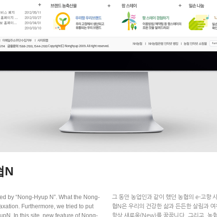
협N
ed by “Nong-Hyup N”. What the Nong-
그 동안 농업인과 같이 했던 농협의 e-고향 
axation. Furthermore, we tried to put
협N은 우리의 건강한 삶과 든든한 살림과 여유
N. In this site, new feature of Nong-
항상 새로움(New)를 꿈꿉니다. 그리고, 농협